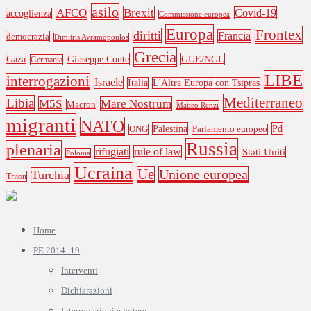
asilo
AFCO
Brexit
Covid-19
accoglienza
Commissione europea
Europa
Frontex
diritti
Francia
democrazia
Dimitris Avramopoulos
Grecia
Gaza
Giuseppe Conte
GUE/NGL
Germania
LIBE
interrogazioni
Israele
Italia
L'Altra Europa con Tsipras
Mediterraneo
Libia
M5S
Mare Nostrum
Macron
Matteo Renzi
migranti
NATO
Palestina
Pd
ONG
Parlamento europeo
Russia
plenaria
rifugiati
rule of law
Stati Uniti
Polonia
Ucraina
Ue
Unione europea
Turchia
Triton
Home
PE 2014–19
Interventi
Dichiarazioni
Interrogazioni e lettere