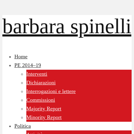
barbara spinelli
Home
PE 2014–19
Interventi
Dichiarazioni
Interrogazioni e lettere
Commissioni
Majority Report
Minority Report
Politica