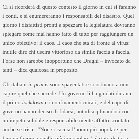
Ci si ricorderà di questo contesto il giorno in cui si faranno
i conti, e si enumereranno i responsabili del disastro. Quel
giorno i disfattisti pronti a spezzare la legislatura dovranno
spiegare come mai hanno fatto di tutto per raggiungere un
unico obiettivo: il caos. Il caos che sta di fronte al virus:
inutile dire chi uscirà vittorioso da simile faccia a faccia.
Forse non sarebbe inopportuno che Draghi – invocato da
tanti – dica qualcosa in proposito.
Gli italiani
in primis
sono spaventati e si ostinano a non
capire quel che succede. Un governo li ha guidati durante
il primo
lockdown
e i confinamenti mirati, e del capo di
governo hanno deciso di fidarsi, autodisciplinandosi con
un impeto solidale e responsabile niente affatto scontato,
anche se triste. “Non si caccia l’uomo più popolare per
fare un favore a quello più impopolare”, è stato detto, e