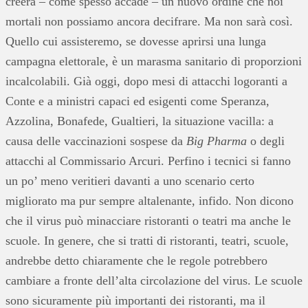
creerà – come spesso accade – un nuovo ordine che noi
mortali non possiamo ancora decifrare. Ma non sarà così.
Quello cui assisteremo, se dovesse aprirsi una lunga
campagna elettorale, è un marasma sanitario di proporzioni
incalcolabili. Già oggi, dopo mesi di attacchi logoranti a
Conte e a ministri capaci ed esigenti come Speranza,
Azzolina, Bonafede, Gualtieri, la situazione vacilla: a
causa delle vaccinazioni sospese da
Big Pharma
o degli
attacchi al Commissario Arcuri. Perfino i tecnici si fanno
un po’ meno veritieri davanti a uno scenario certo
migliorato ma pur sempre altalenante, infido. Non dicono
che il virus può minacciare ristoranti o teatri ma anche le
scuole. In genere, che si tratti di ristoranti, teatri, scuole,
andrebbe detto chiaramente che le regole potrebbero
cambiare a fronte dell’alta circolazione del virus. Le scuole
sono sicuramente più importanti dei ristoranti, ma il