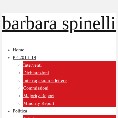
barbara spinelli
Home
PE 2014–19
Interventi
Dichiarazioni
Interrogazioni e lettere
Commissioni
Majority Report
Minority Report
Politica