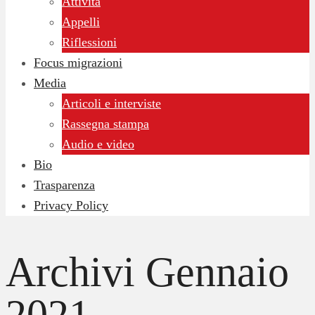
Attività
Appelli
Riflessioni
Focus migrazioni
Media
Articoli e interviste
Rassegna stampa
Audio e video
Bio
Trasparenza
Privacy Policy
Archivi
Gennaio
2021