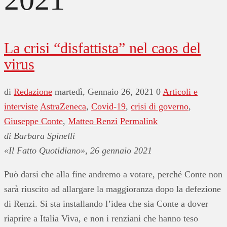
La crisi “disfattista” nel caos del
virus
di
Redazione
martedì, Gennaio 26, 2021
0
Articoli e
interviste
AstraZeneca
,
Covid-19
,
crisi di governo
,
Giuseppe Conte
,
Matteo Renzi
Permalink
di Barbara Spinelli
«Il Fatto Quotidiano», 26 gennaio 2021
Può darsi che alla fine andremo a votare, perché Conte non
sarà riuscito ad allargare la maggioranza dopo la defezione
di Renzi. Si sta installando l’idea che sia Conte a dover
riaprire a Italia Viva, e non i renziani che hanno teso