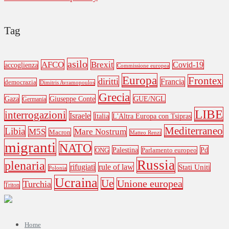
Tag
asilo
AFCO
Brexit
Covid-19
accoglienza
Commissione europea
Europa
Frontex
diritti
Francia
democrazia
Dimitris Avramopoulos
Grecia
Gaza
Giuseppe Conte
GUE/NGL
Germania
LIBE
interrogazioni
Israele
Italia
L'Altra Europa con Tsipras
Mediterraneo
Libia
M5S
Mare Nostrum
Macron
Matteo Renzi
migranti
NATO
Palestina
Pd
ONG
Parlamento europeo
Russia
plenaria
rifugiati
rule of law
Stati Uniti
Polonia
Ucraina
Ue
Unione europea
Turchia
Triton
Home