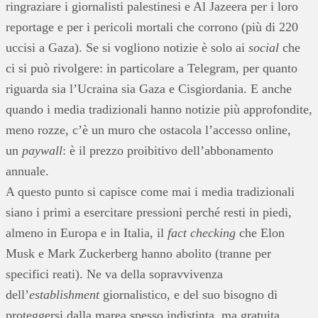
ringraziare i giornalisti palestinesi e Al Jazeera per i loro
reportage e per i pericoli mortali che corrono (più di 220
uccisi a Gaza). Se si vogliono notizie è solo ai
social
che
ci si può rivolgere: in particolare a Telegram, per quanto
riguarda sia l’Ucraina sia Gaza e Cisgiordania. E anche
quando i media tradizionali hanno notizie più approfondite,
meno rozze, c’è un muro che ostacola l’accesso online,
un
paywall
: è il prezzo proibitivo dell’abbonamento
annuale.
A questo punto si capisce come mai i media tradizionali
siano i primi a esercitare pressioni perché resti in piedi,
almeno in Europa e in Italia, il
fact checking
che Elon
Musk e Mark Zuckerberg hanno abolito (tranne per
specifici reati). Ne va della sopravvivenza
dell’
establishment
giornalistico, e del suo bisogno di
proteggersi dalla marea spesso indistinta, ma gratuita,