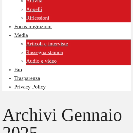
Attività
Appelli
Riflessioni
Focus migrazioni
Media
Articoli e interviste
Rassegna stampa
Audio e video
Bio
Trasparenza
Privacy Policy
Archivi
Gennaio
2025