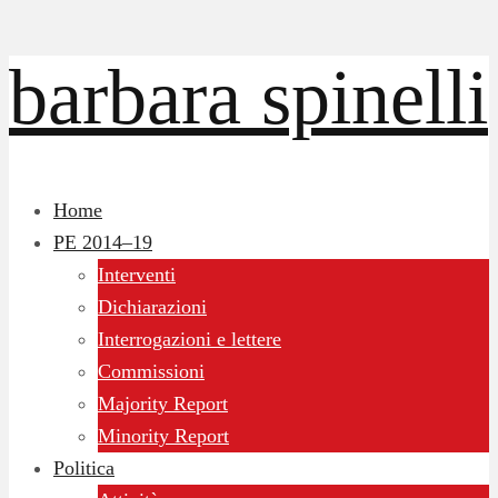
barbara spinelli
Home
PE 2014–19
Interventi
Dichiarazioni
Interrogazioni e lettere
Commissioni
Majority Report
Minority Report
Politica