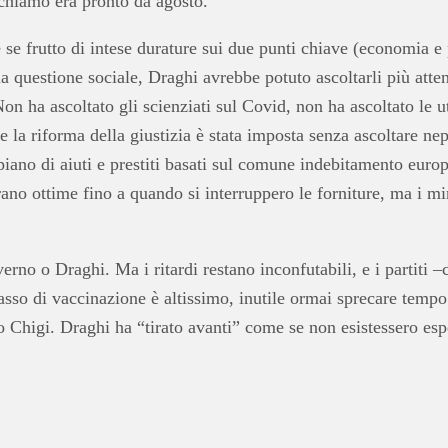
ichiamo era pronto da agosto.
se frutto di intese durature sui due punti chiave (economia e
 questione sociale, Draghi avrebbe potuto ascoltarli più atten
Non ha ascoltato gli scienziati sul Covid, non ha ascoltato le
 la riforma della giustizia è stata imposta senza ascoltare ne
piano di aiuti e prestiti basati sul comune indebitamento eur
ano ottime fino a quando si interruppero le forniture, ma i mi
overno o Draghi. Ma i ritardi restano inconfutabili, e i partit
 tasso di vaccinazione è altissimo, inutile ormai sprecare temp
 Chigi. Draghi ha “tirato avanti” come se non esistessero esper