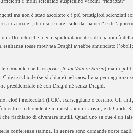
fficienti e molti scienziati auspichino vaccini “riadattati”.
ngenti ma non è stato ascoltato e i più prestigiosi scienziati s
ncostituzionale”, di misure nate “solo dal panico” e di “appren
ismi di Brunetta che mente spudoratamente sull’unanimità dell
ta esultanza fosse motivata Draghi avrebbe annunciato l’obblig
ù le domande che le risposte (
In un Volo di Storni
) ma in polit
o Chigi si chiude (se si chiude) nel caos. La supermaggioranza 
one presidenziale né con Draghi né senza Draghi.
no, cioè i molecolari (PCR), scarseggiano e costano. Gli ant
più lucido e indipendente in questi anni di Covid, e di Guido
 che rischiano di diventare inutili. Quasi uno su due è un fals
di serie conferenze stampa. In genere sono domande poste dagli 