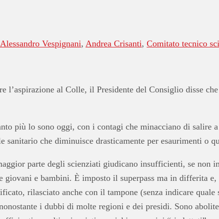
Alessandro Vespignani
,
Andrea Crisanti
,
Comitato tecnico sci
e l’aspirazione al Colle, il Presidente del Consiglio disse che
o più lo sono oggi, con i contagi che minacciano di salire a 3
ale sanitario che diminuisce drasticamente per esaurimenti o q
aggior parte degli scienziati giudicano insufficienti, se non i
giovani e bambini. È imposto il superpass ma in differita e, s
tificato, rilasciato anche con il tampone (senza indicare quale
nonostante i dubbi di molte regioni e dei presidi. Sono abolite