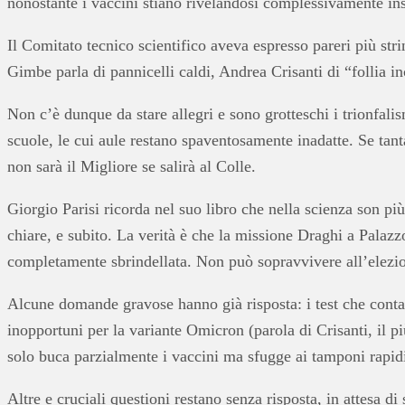
nonostante i vaccini stiano rivelandosi complessivamente insu
Il Comitato tecnico scientifico aveva espresso pareri più stri
Gimbe parla di pannicelli caldi, Andrea Crisanti di “follia i
Non c’è dunque da stare allegri e sono grotteschi i trionfal
scuole, le cui aule restano spaventosamente inadatte. Se tan
non sarà il Migliore se salirà al Colle.
Giorgio Parisi ricorda nel suo libro che nella scienza son pi
chiare, e subito. La verità è che la missione Draghi a Palazz
completamente sbrindellata. Non può sopravvivere all’elezi
Alcune domande gravose hanno già risposta: i test che conta
inopportuni per la variante Omicron (parola di Crisanti, il 
solo buca parzialmente i vaccini ma sfugge ai tamponi rapidi
Altre e cruciali questioni restano senza risposta, in attesa 