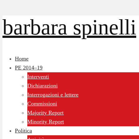
barbara spinelli
Home
PE 2014–19
Interventi
Dichiarazioni
Interrogazioni e lettere
Commissioni
Majority Report
Minority Report
Politica