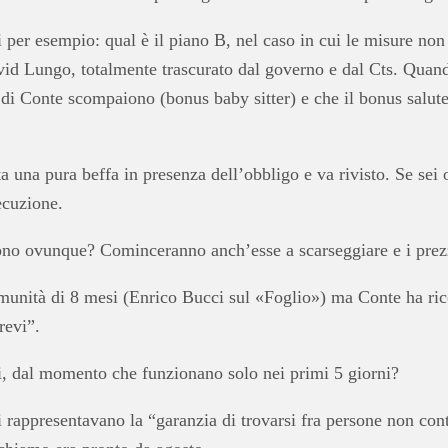
per esempio: qual è il piano B, nel caso in cui le misure no
Covid Lungo, totalmente trascurato dal governo e dal Cts. Quan
di Conte scompaiono (bonus baby sitter) e che il bonus salute
una pura beffa in presenza dell’obbligo e va rivisto. Se sei o
ecuzione.
no ovunque? Cominceranno anch’esse a scarseggiare e i prezz
mmunità di 8 mesi (Enrico Bucci sul «Foglio») ma Conte ha ric
revi”.
i, dal momento che funzionano solo nei primi 5 giorni?
osi rappresentavano la “garanzia di trovarsi fra persone non co