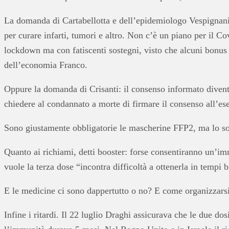
La domanda di Cartabellotta e dell’epidemiologo Vespignani 
per curare infarti, tumori e altro. Non c’è un piano per il 
lockdown ma con fatiscenti sostegni, visto che alcuni bonus 
dell’economia Franco.
Oppure la domanda di Crisanti: il consenso informato diventa 
chiedere al condannato a morte di firmare il consenso all’es
Sono giustamente obbligatorie le mascherine FFP2, ma lo so
Quanto ai richiami, detti booster: forse consentiranno un’i
vuole la terza dose “incontra difficoltà a ottenerla in tempi b
E le medicine ci sono dappertutto o no? E come organizzars
Infine i ritardi. Il 22 luglio Draghi assicurava che le due d