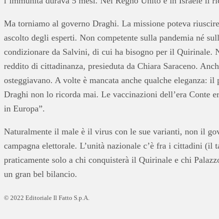
l’immunità durava 5 mesi. Nel Regno Unito e in Israele il r
Ma torniamo al governo Draghi. La missione poteva riuscire 
ascolto degli esperti. Non competente sulla pandemia né sulla
condizionare da Salvini, di cui ha bisogno per il Quirinale. 
reddito di cittadinanza, presieduta da Chiara Saraceno. Anche
osteggiavano. A volte è mancata anche qualche eleganza: il 
Draghi non lo ricorda mai. Le vaccinazioni dell’era Conte er
in Europa”.
Naturalmente il male è il virus con le sue varianti, non il g
campagna elettorale. L’unità nazionale c’è fra i cittadini (il
praticamente solo a chi conquisterà il Quirinale e chi Palazzo
un gran bel bilancio.
© 2022 Editoriale Il Fatto S.p.A.