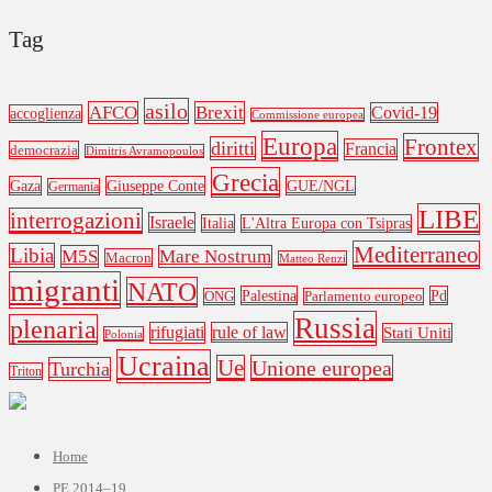
Tag
asilo
AFCO
Brexit
Covid-19
accoglienza
Commissione europea
Europa
Frontex
diritti
Francia
democrazia
Dimitris Avramopoulos
Grecia
Gaza
Giuseppe Conte
GUE/NGL
Germania
LIBE
interrogazioni
Israele
Italia
L'Altra Europa con Tsipras
Mediterraneo
Libia
M5S
Mare Nostrum
Macron
Matteo Renzi
migranti
NATO
Palestina
Pd
ONG
Parlamento europeo
Russia
plenaria
rifugiati
rule of law
Stati Uniti
Polonia
Ucraina
Ue
Unione europea
Turchia
Triton
Home
PE 2014–19