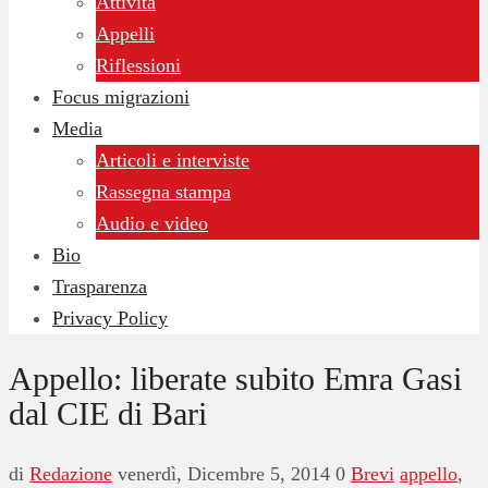
Attività
Appelli
Riflessioni
Focus migrazioni
Media
Articoli e interviste
Rassegna stampa
Audio e video
Bio
Trasparenza
Privacy Policy
Appello: liberate subito Emra Gasi
dal CIE di Bari
di
Redazione
venerdì, Dicembre 5, 2014
0
Brevi
appello
,