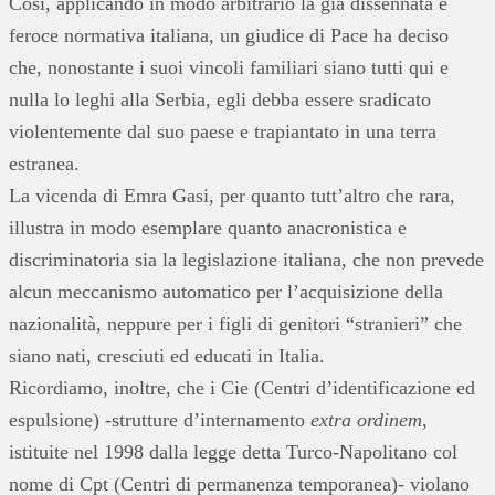
Così, applicando in modo arbitrario la già dissennata e
feroce normativa italiana, un giudice di Pace ha deciso
che, nonostante i suoi vincoli familiari siano tutti qui e
nulla lo leghi alla Serbia, egli debba essere sradicato
violentemente dal suo paese e trapiantato in una terra
estranea.
La vicenda di Emra Gasi, per quanto tutt’altro che rara,
illustra in modo esemplare quanto anacronistica e
discriminatoria sia la legislazione italiana, che non prevede
alcun meccanismo automatico per l’acquisizione della
nazionalità, neppure per i figli di genitori “stranieri” che
siano nati, cresciuti ed educati in Italia.
Ricordiamo, inoltre, che i Cie (Centri d’identificazione ed
espulsione) -strutture d’internamento
extra ordinem
,
istituite nel 1998 dalla legge detta Turco-Napolitano col
nome di Cpt (Centri di permanenza temporanea)- violano