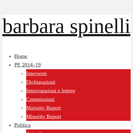
barbara spinelli
Home
PE 2014–19
Interventi
Dichiarazioni
Interrogazioni e lettere
Commissioni
Majority Report
Minority Report
Politica