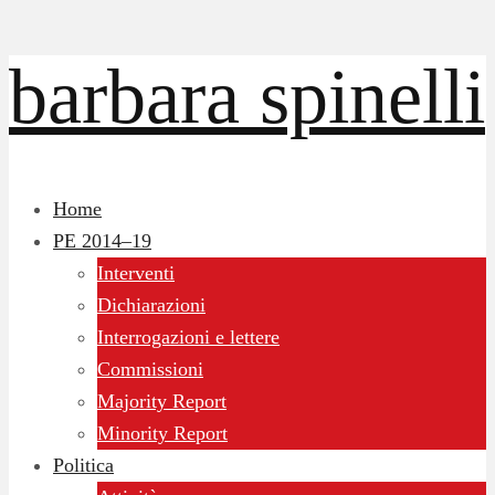
barbara spinelli
Home
PE 2014–19
Interventi
Dichiarazioni
Interrogazioni e lettere
Commissioni
Majority Report
Minority Report
Politica