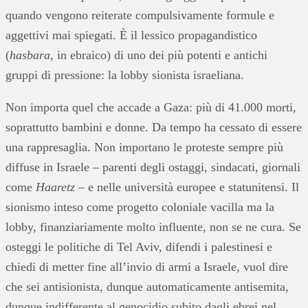
quando vengono reiterate compulsivamente formule e
aggettivi mai spiegati. È il lessico propagandistico
(
hasbara
, in ebraico) di uno dei più potenti e antichi
gruppi di pressione: la lobby sionista israeliana.
Non importa quel che accade a Gaza: più di 41.000 morti,
soprattutto bambini e donne. Da tempo ha cessato di essere
una rappresaglia. Non importano le proteste sempre più
diffuse in Israele – parenti degli ostaggi, sindacati, giornali
come
Haaretz
– e nelle università europee e statunitensi. Il
sionismo inteso come progetto coloniale vacilla ma la
lobby, finanziariamente molto influente, non se ne cura. Se
osteggi le politiche di Tel Aviv, difendi i palestinesi e
chiedi di metter fine all’invio di armi a Israele, vuol dire
che sei antisionista, dunque automaticamente antisemita,
dunque indifferente al genocidio subito dagli ebrei nel