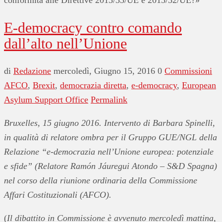
conformità alle Direttive 2013/33/UE e 2013/32/UE?»
E-democracy contro comando
dall’alto nell’Unione
di
Redazione
mercoledì, Giugno 15, 2016
0
Commissioni
AFCO
,
Brexit
,
democrazia diretta
,
e-democracy
,
European
Asylum Support Office
Permalink
Bruxelles, 15 giugno 2016. Intervento di Barbara Spinelli,
in qualità di relatore ombra per il Gruppo GUE/NGL della
Relazione “e-democrazia nell’Unione europea: potenziale
e sfide” (Relatore Ramón Jáuregui Atondo – S&D Spagna)
nel corso della riunione ordinaria della Commissione
Affari Costituzionali (AFCO).
(
Il
dibattito in Commissione è avvenuto mercoledì mattina,