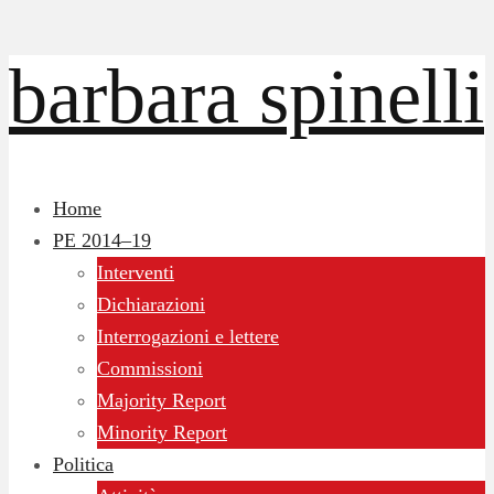
barbara spinelli
Home
PE 2014–19
Interventi
Dichiarazioni
Interrogazioni e lettere
Commissioni
Majority Report
Minority Report
Politica