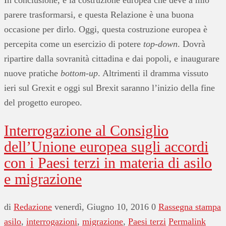
In conclusione, è la costruzione europea che deve a mio
parere trasformarsi, e questa Relazione è una buona
occasione per dirlo. Oggi, questa costruzione europea è
percepita come un esercizio di potere
top-down
. Dovrà
ripartire dalla sovranità cittadina e dai popoli, e inaugurare
nuove pratiche
bottom-up
. Altrimenti il dramma vissuto
ieri sul Grexit e oggi sul Brexit saranno l’inizio della fine
del progetto europeo.
Interrogazione al Consiglio
dell’Unione europea sugli accordi
con i Paesi terzi in materia di asilo
e migrazione
di
Redazione
venerdì, Giugno 10, 2016
0
Rassegna stampa
asilo
,
interrogazioni
,
migrazione
,
Paesi terzi
Permalink