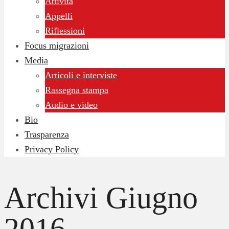
Attività
Appelli
Riflessioni
Focus migrazioni
Media
Articoli e interviste
Rassegna stampa
Audio e video
Bio
Trasparenza
Privacy Policy
Archivi
Giugno
2016