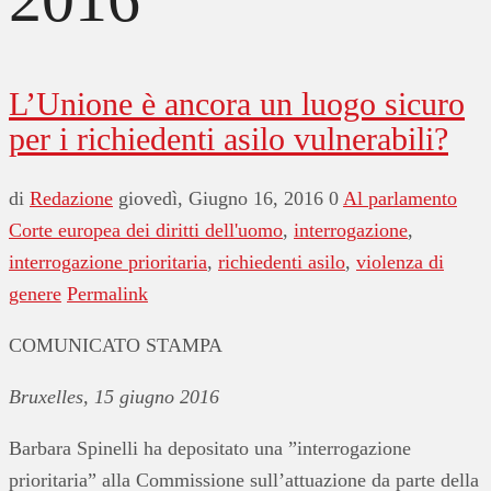
L’Unione è ancora un luogo sicuro
per i richiedenti asilo vulnerabili?
di
Redazione
giovedì, Giugno 16, 2016
0
Al parlamento
Corte europea dei diritti dell'uomo
,
interrogazione
,
interrogazione prioritaria
,
richiedenti asilo
,
violenza di
genere
Permalink
COMUNICATO STAMPA
Bruxelles, 15 giugno 2016
Barbara Spinelli ha depositato una ”interrogazione
prioritaria” alla Commissione sull’attuazione da parte della